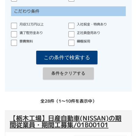
こだわり条件
月収32万円以上
入社祝金・特典あり
満了慰労金あり
正社員登用あり
寮費無料
積極採用
全28件（1〜10件を表示中）
【栃木工場】日産自動車(NISSAN)の期
間従業員・期間工募集/01B00101