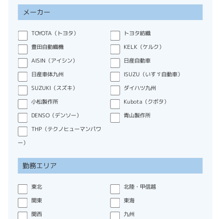
メーカー
TOYOTA（トヨタ）
トヨタ紡織
豊田自動織機
KELK（ケルク）
AISIN（アイシン）
日産自動車
日産車体九州
ISUZU（いすゞ自動車）
SUZUKI（スズキ）
ダイハツ九州
小松製作所
Kubota（クボタ）
DENSO（デンソー）
青山製作所
THP（テクノヒューマンパワ
ー）
勤務エリア
東北
北陸・甲信越
関東
東海
関西
九州