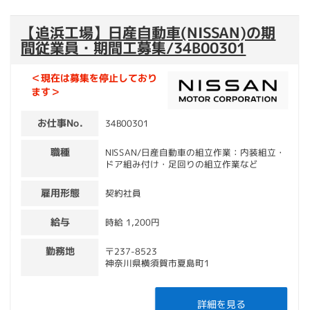
【追浜工場】日産自動車(NISSAN)の期
間従業員・期間工募集/34B00301
＜現在は募集を停止しており
ます＞
お仕事No.
34B00301
職種
NISSAN/日産自動車の組立作業：内装組立・
ドア組み付け・足回りの組立作業など
雇用形態
契約社員
給与
時給 1,200円
勤務地
〒237-8523
神奈川県横須賀市夏島町1
詳細を見る