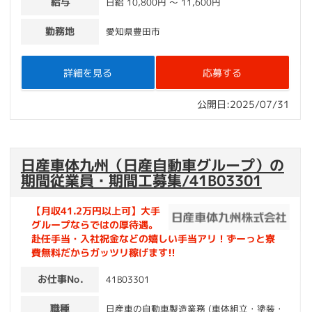
給与
日給 10,800円 〜 11,600円
勤務地
愛知県豊田市
詳細を見る
応募する
公開日:2025/07/31
日産車体九州（日産自動車グループ）の
期間従業員・期間工募集/41B03301
【月収41.2万円以上可】大手
グループならではの厚待遇。
赴任手当・入社祝金などの嬉しい手当アリ！ずーっと寮
費無料だからガッツリ稼げます!!
お仕事No.
41B03301
職種
日産車の自動車製造業務 (車体組立・塗装・