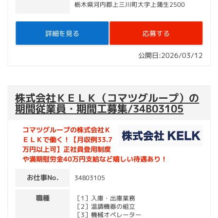
栃木県河内郡上三川町大字上蒲生2500
詳細を見る
応募する
公開日:2026/03/12
株式会社ＫＥＬＫ（コマツグループ）の
期間従業員・期間工募集/34B03105
コマツグループの株式会社Ｋ
ＥＬＫで働く！【月収例33.7
万円以上可】正社員登用制度
や満期慰労金40万円支給など嬉しい待遇あり！
お仕事No.
34B03105
職種
［1］入庫・出庫業務
［2］温調機器の組立
［3］機械オペレーター