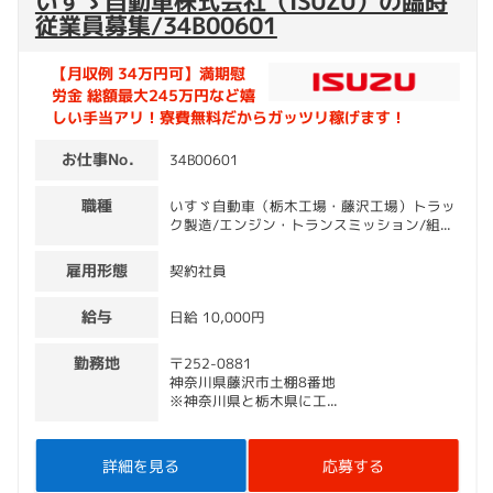
いすゞ自動車株式会社（ISUZU）の臨時
従業員募集/34B00601
【月収例 34万円可】満期慰
労⾦ 総額最大245万円など嬉
しい手当アリ！寮費無料だからガッツリ稼げます！
お仕事No.
34B00601
職種
いすゞ自動車（栃木工場・藤沢工場）トラッ
ク製造/エンジン・トランスミッション/組...
雇用形態
契約社員
給与
日給 10,000円
勤務地
〒252-0881
神奈川県藤沢市土棚8番地
※神奈川県と栃木県に工...
詳細を見る
応募する