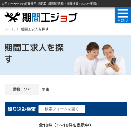
ホーム
期間工求人を探す
期間工求人を探
す
勤務エリア
関東
絞り込み検索
全10件（1〜10件を表示中）