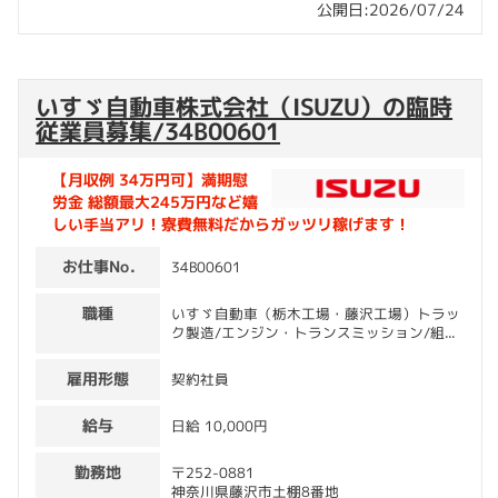
公開日:2026/07/24
いすゞ自動車株式会社（ISUZU）の臨時
従業員募集/34B00601
【月収例 34万円可】満期慰
労⾦ 総額最大245万円など嬉
しい手当アリ！寮費無料だからガッツリ稼げます！
お仕事No.
34B00601
職種
いすゞ自動車（栃木工場・藤沢工場）トラッ
ク製造/エンジン・トランスミッション/組...
雇用形態
契約社員
給与
日給 10,000円
勤務地
〒252-0881
神奈川県藤沢市土棚8番地