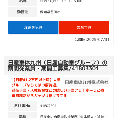
給与
日給 10,800円 〜 11,600円
勤務地
愛知県豊田市
詳細を見る
応募する
公開日:2025/07/31
日産車体九州（日産自動車グループ）の
期間従業員・期間工募集/41B03301
【月収41.2万円以上可】大手
グループならではの厚待遇。
赴任手当・入社祝金などの嬉しい手当アリ！ずーっと寮
費無料だからガッツリ稼げます!!
お仕事No.
41B03301
職種
日産車の自動車製造業務 (車体組立・塗装・