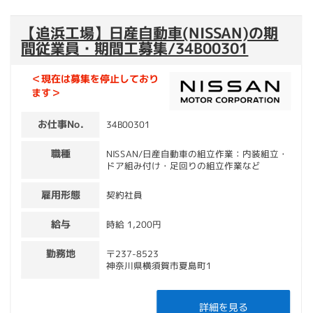
【追浜工場】日産自動車(NISSAN)の期
間従業員・期間工募集/34B00301
＜現在は募集を停止しており
ます＞
お仕事No.
34B00301
職種
NISSAN/日産自動車の組立作業：内装組立・
ドア組み付け・足回りの組立作業など
雇用形態
契約社員
給与
時給 1,200円
勤務地
〒237-8523
神奈川県横須賀市夏島町1
詳細を見る