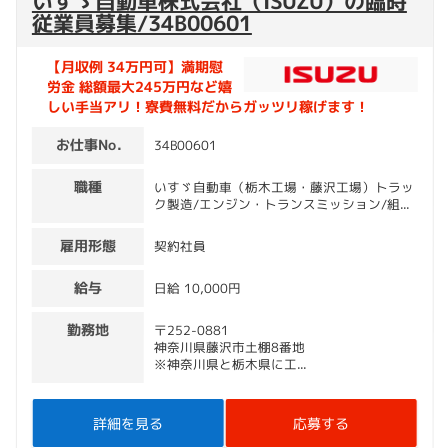
いすゞ自動車株式会社（ISUZU）の臨時
従業員募集/34B00601
【月収例 34万円可】満期慰
労⾦ 総額最大245万円など嬉
しい手当アリ！寮費無料だからガッツリ稼げます！
お仕事No.
34B00601
職種
いすゞ自動車（栃木工場・藤沢工場）トラッ
ク製造/エンジン・トランスミッション/組...
雇用形態
契約社員
給与
日給 10,000円
勤務地
〒252-0881
神奈川県藤沢市土棚8番地
※神奈川県と栃木県に工...
詳細を見る
応募する