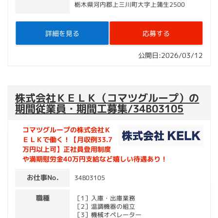
栃木県河内郡上三川町大字上蒲生2500
詳細を見る
応募する
公開日:2026/03/12
株式会社ＫＥＬＫ（コマツグループ）の
期間従業員・期間工募集/34B03105
コマツグループの株式会社Ｋ
ＥＬＫで働く！【月収例33.7
万円以上可】正社員登用制度
や満期慰労金40万円支給など嬉しい待遇あり！
お仕事No.
34B03105
職種
［1］入庫・出庫業務
［2］温調機器の組立
［3］機械オペレーター