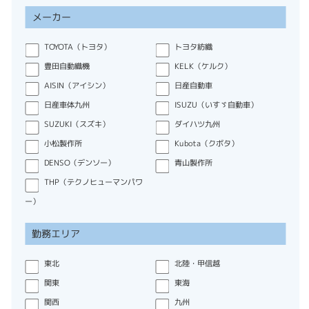
メーカー
TOYOTA（トヨタ）
トヨタ紡織
豊田自動織機
KELK（ケルク）
AISIN（アイシン）
日産自動車
日産車体九州
ISUZU（いすゞ自動車）
SUZUKI（スズキ）
ダイハツ九州
小松製作所
Kubota（クボタ）
DENSO（デンソー）
青山製作所
THP（テクノヒューマンパワ
ー）
勤務エリア
東北
北陸・甲信越
関東
東海
関西
九州