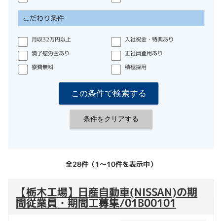
こだわり条件
月収32万円以上
入社祝金・特典あり
満了慰労金あり
正社員登用あり
寮費無料
積極採用
全28件（1〜10件を表示中）
【栃木工場】日産自動車(NISSAN)の期
間従業員・期間工募集/01B00101