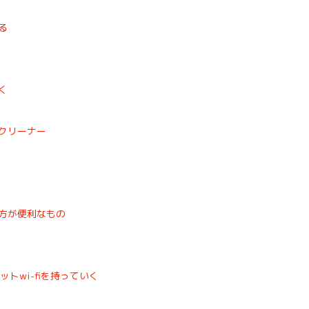
る
く
クリーナー
方が便利なもの
ットwi-fiを持っていく